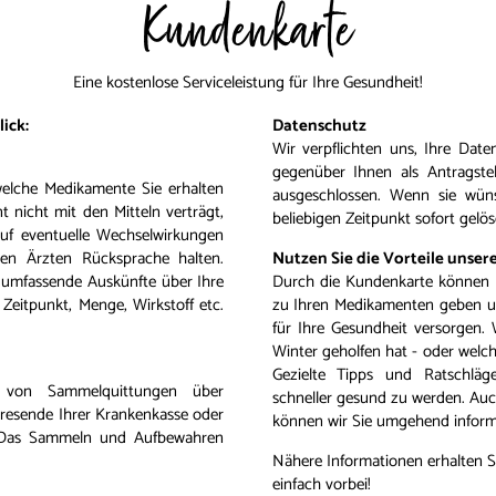
Kundenkarte
Eine kostenlose Serviceleistung für Ihre Gesundheit!
ick:
Datenschutz
Wir verpflichten uns, Ihre Dat
gegenüber Ihnen als Antragstel
elche Medikamente Sie erhalten
ausgeschlossen. Wenn sie wün
 nicht mit den Mitteln verträgt,
beliebigen Zeitpunkt sofort gelö
uf eventuelle Wechselwirkungen
ren Ärzten Rücksprache halten.
Nutzen Sie die Vorteile unse
n umfassende Auskünfte über Ihre
Durch die Kundenkarte können 
Zeitpunkt, Menge, Wirkstoff etc.
zu Ihren Medikamenten geben un
für Ihre Gesundheit versorgen. 
Winter geholfen hat - oder welch
Gezielte Tipps und Ratschlä
g von Sammelquittungen über
schneller gesund zu werden. Auch
resende Ihrer Krankenkasse oder
können wir Sie umgehend inform
. Das Sammeln und Aufbewahren
Nähere Informationen erhalten Si
einfach vorbei!